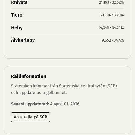
Knivsta
21,193 • 32.62%
Tierp
21,104 • 33.0%
Heby
14,345 • 34.21%
Älvkarleby
9,552 • 34.4%
Källinformation
Statistiken kommer från Statistiska centralbyrån (SCB)
och uppdateras regelbundet.
Senast uppdaterad:
August 01, 2026
Visa källa på SCB