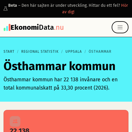
Beta
– Den här sajten är under utveckling. Hittar du ett fel?
Hör
av dig!
Ekonomi
Data
.nu
START
REGIONAL STATISTIK
UPPSALA
ÖSTHAMMAR
Östhammar kommun
Östhammar kommun har 22 138 invånare och en
total kommunalskatt på 33,30 procent (2026).
22 138