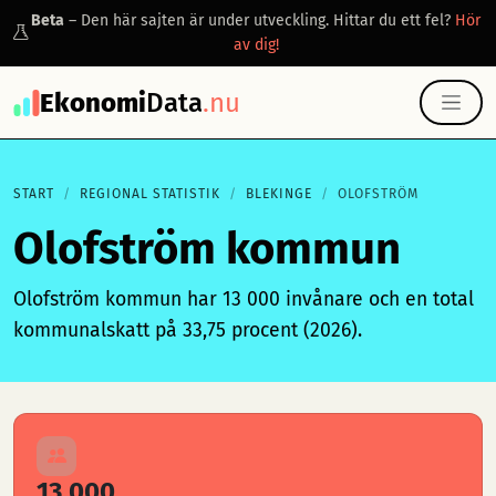
Beta
– Den här sajten är under utveckling. Hittar du ett fel?
Hör
av dig!
Ekonomi
Data
.nu
START
REGIONAL STATISTIK
BLEKINGE
OLOFSTRÖM
Olofström kommun
Olofström kommun har 13 000 invånare och en total
kommunalskatt på 33,75 procent (2026).
13 000