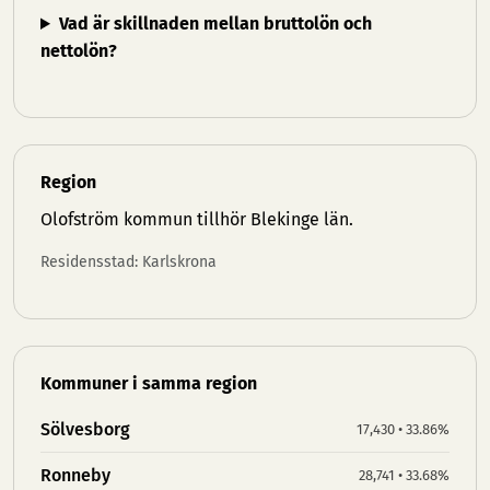
Vad är skillnaden mellan bruttolön och
nettolön?
Region
Olofström kommun tillhör
Blekinge län
.
Residensstad: Karlskrona
Kommuner i samma region
Sölvesborg
17,430 • 33.86%
Ronneby
28,741 • 33.68%