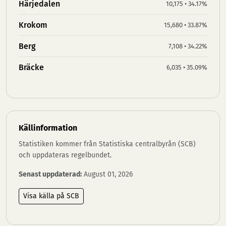
Härjedalen
10,175 • 34.17%
Krokom
15,680 • 33.87%
Berg
7,108 • 34.22%
Bräcke
6,035 • 35.09%
Källinformation
Statistiken kommer från Statistiska centralbyrån (SCB)
och uppdateras regelbundet.
Senast uppdaterad:
August 01, 2026
Visa källa på SCB