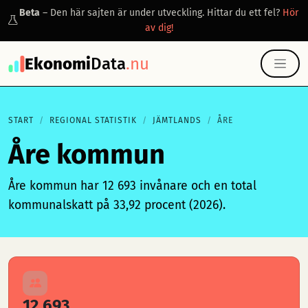
Beta
– Den här sajten är under utveckling. Hittar du ett fel?
Hör
av dig!
Ekonomi
Data
.nu
START
REGIONAL STATISTIK
JÄMTLANDS
ÅRE
Åre kommun
Åre kommun har 12 693 invånare och en total
kommunalskatt på 33,92 procent (2026).
12 693