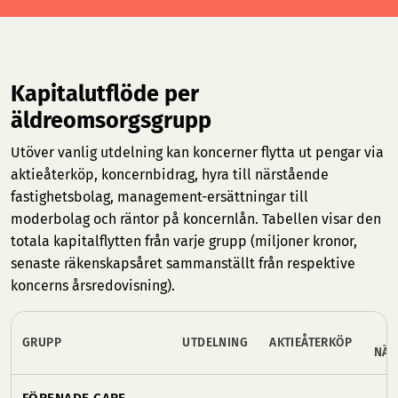
Kapitalutflöde per
äldreomsorgsgrupp
Utöver vanlig utdelning kan koncerner flytta ut pengar via
aktieåterköp, koncernbidrag, hyra till närstående
fastighetsbolag, management-ersättningar till
moderbolag och räntor på koncernlån. Tabellen visar den
totala kapitalflytten från varje grupp (miljoner kronor,
senaste räkenskapsåret sammanställt från respektive
koncerns årsredovisning).
H
GRUPP
UTDELNING
AKTIEÅTERKÖP
NÄR