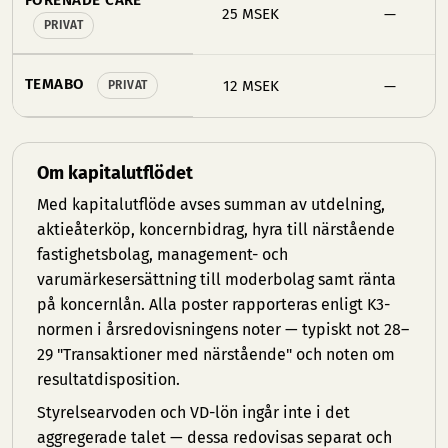
FÖRENADE CARE
25 MSEK
—
PRIVAT
TEMABO
12 MSEK
—
PRIVAT
Kapitalutflöde per äldreomsorgsgrupp (MSEK)
Om kapitalutflödet
Med kapitalutflöde avses summan av utdelning,
aktieåterköp, koncernbidrag, hyra till närstående
fastighetsbolag, management- och
varumärkesersättning till moderbolag samt ränta
på koncernlån. Alla poster rapporteras enligt K3-
normen i årsredovisningens noter — typiskt not 28–
29 "Transaktioner med närstående" och noten om
resultatdisposition.
Styrelsearvoden och VD-lön ingår inte i det
aggregerade talet — dessa redovisas separat och