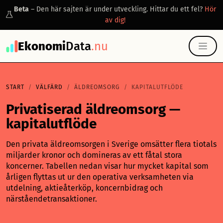
Beta
– Den här sajten är under utveckling. Hittar du ett fel?
Hör
av dig!
Ekonomi
Data
.nu
START
VÄLFÄRD
ÄLDREOMSORG
KAPITALUTFLÖDE
Privatiserad äldreomsorg —
kapitalutflöde
Den privata äldreomsorgen i Sverige omsätter flera tiotals
miljarder kronor och domineras av ett fåtal stora
koncerner. Tabellen nedan visar hur mycket kapital som
årligen flyttas ut ur den operativa verksamheten via
utdelning, aktieåterköp, koncernbidrag och
närståendetransaktioner.