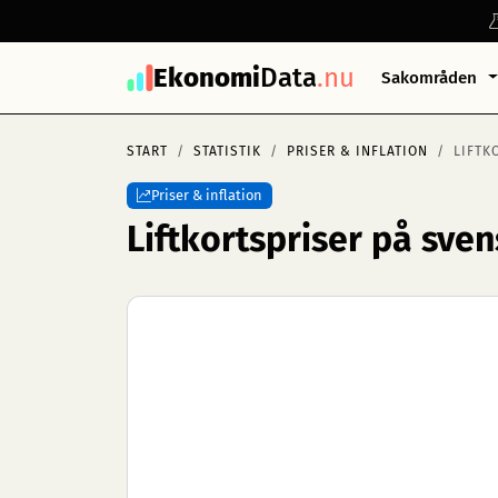
Ekonomi
Data
.nu
Sakområden
START
STATISTIK
PRISER & INFLATION
LIFTK
Priser & inflation
Liftkortspriser på sve