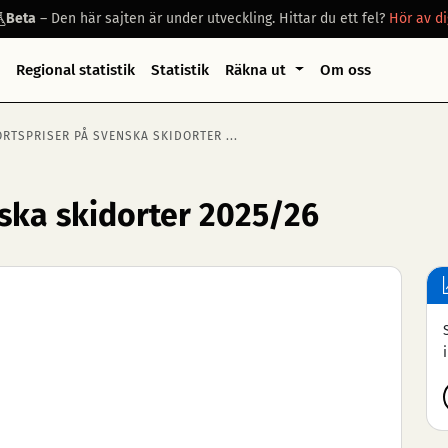
Beta
– Den här sajten är under utveckling. Hittar du ett fel?
Hör av di
Regional statistik
Statistik
Räkna ut
Om oss
ORTSPRISER PÅ SVENSKA SKIDORTER ...
nska skidorter 2025/26