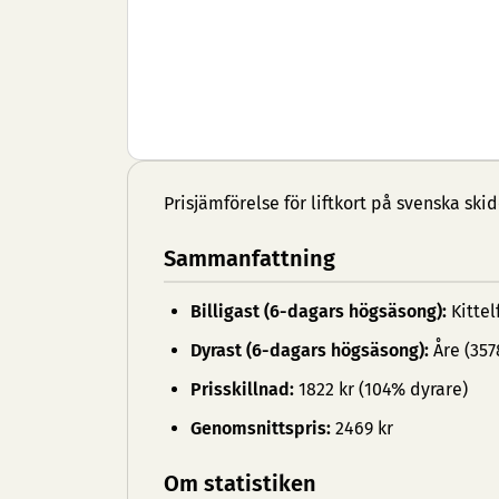
Prisjämförelse för liftkort på svenska ski
Sammanfattning
Billigast (6-dagars högsäsong):
Kittelf
Dyrast (6-dagars högsäsong):
Åre (357
Prisskillnad:
1822 kr (104% dyrare)
Genomsnittspris:
2469 kr
Om statistiken